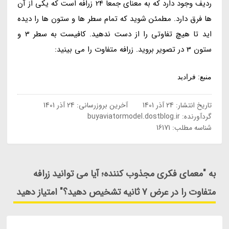
ردیف وجود دارد که به معنای جمعاً 24 زرافه است که یکی از آن
ها فرق دارد. مطمئن شوید که تمام سطر ها و ستون ها را دیده
اید تا هیچ تفاوتی را از دست ندهید. کافیست به سطر 3 و
ستون 3 در تصویر بروید. زرافه متفاوت را می بینید:
منبع: فرادید
تاریخ انتشار:
24 آذر 1401
آخرین بروزرسانی:
24 آذر 1401
گردآورنده:
buyaviatormodel.dostblog.ir
شناسه مطلب: 16171
به "معمای فکری مجذوب کننده؛ آیا می توانید زرافه
متفاوت را در عرض 7 ثانیه تشخیص دهید؟" امتیاز دهید