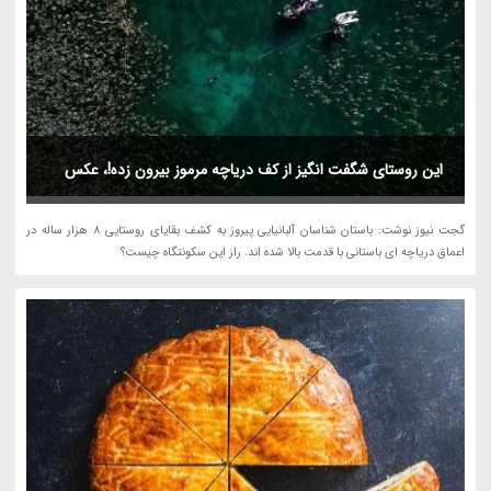
این روستای شگفت انگیز از کف دریاچه مرموز بیرون زده!، عکس
گجت نیوز نوشت: باستان شناسان آلبانیایی پیروز به کشف بقایای روستایی 8 هزار ساله در
اعماق دریاچه ای باستانی با قدمت بالا شده اند. راز این سکونتگاه چیست؟