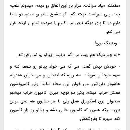
مطمئنم میاد سراغت. هزار بار این اتفاق رو دیدم. میدونم قضیه
چیه، ولی سرراست بهت بگم، اگر ششبح ساتر رو ببینم، دو تا پا
دارم دو تا پای دیگه قرض می گیرم با سرعت تمام از اینجا فرار
می کنم.
- وینینگ بوی!
+یه چیز دیگه هم بهت می گم. برنیس پیانو رو نمی فروشه.
- خودش بهش گفت. می گه می خواد پیانو رو نصف کنه و
سهم خودشو بفروشه. سه روزه که اینجان و می خوان هندونه
هاشونو بفروشن. می خوان برن محله سفیدا ولی کامیونشون
همش خراب میشه. یکی دو کوچه میرن، کامیون خراب میشهو
میخوان برن اسکویرل هیل ولی تا سر خیابون هم نمی تونن
برن. میگه همین که کامیون خالی بشه و پیانو رو بار کامیون
کنه، میبره تا بفروشدش.