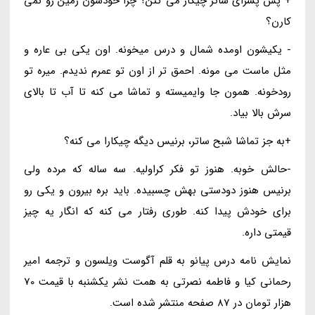
+ پس پسرای ساتر چیکار می کنن؟ چرا خودشون زمین رو نمی
کارن؟
- یکیشون اومده شمال و درس میخونه. اون یکی بی عاره و
مثل ماست می مونه. احمق تر از اون تو عمرم ندیدم. میره تو
رودخونه. همون جا وایمیسته و تماشا می کنه تا آب تا بالای
سرش بالا بیاد.
+به جز تماشا شبح ساتر، برنیس دیگه چیکارا می کنه؟
-حالش خوبه. هنوز تو فکر کراولیه. سه ساله که مرده ولی
برنیس هنوز دودستی بهش چسبیده. باید بره بیرون و یکی رو
برای خودش پیدا کنه. طوری رفتار می کنه که انگار یه چیز
قیمتی داره.
نمایش نامه درس پیانو به قلم آگوست ویلسون و ترجمه امیر
رحمانی کیا و فاطمه نصرتی به همت نشر یکشنبه با قیمت 70
هزار تومان در 87 صفحه منتشر شده است.