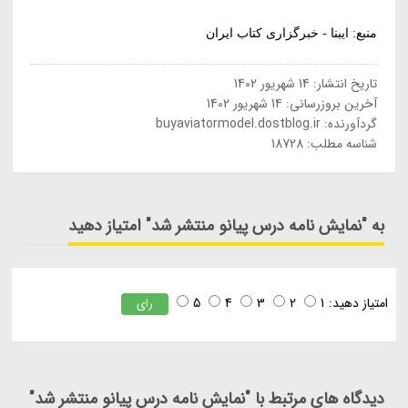
منبع: ایبنا - خبرگزاری کتاب ایران
تاریخ انتشار:
14 شهریور 1402
آخرین بروزرسانی:
14 شهریور 1402
گردآورنده:
buyaviatormodel.dostblog.ir
شناسه مطلب: 18728
به "نمایش نامه درس پیانو منتشر شد" امتیاز دهید
امتیاز دهید:
1
2
3
4
5
رای
دیدگاه های مرتبط با "نمایش نامه درس پیانو منتشر شد"