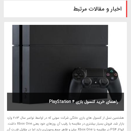
اخبار و مقالات مرتبط
راهنمای خرید کنسول بازی PlayStation 4
هشتمین نسل از کنسول های بازی خانگی شرکت سونی که در اواسط نوامبر سال 2013 وارد
بازار شد، فروش بسیار بیشتری در مقایسه با رقیب آن روزهای خود یعنی Xbox One داشت.
انواع PS4 در مقایسه با Xbox One سایز و ظاهر جمع وجورتری دارد اما در مقابل، قدرت آن