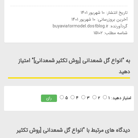
تاریخ انتشار:
10 شهریور 1401
آخرین بروزرسانی:
10 شهریور 1401
گردآورنده:
buyaviatormodel.dostblog.ir
شناسه مطلب: 15102
به "انواع گل شمعدانی [روش تکثیر شمعدانی]" امتیاز
دهید
امتیاز دهید:
1
2
3
4
5
رای
دیدگاه های مرتبط با "انواع گل شمعدانی [روش تکثیر